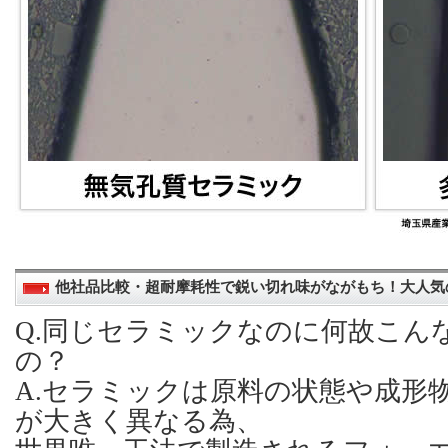
他社品比較・超耐摩耗性で鋭い切れ味がながもち！大人気
Q.同じセラミックなのに何故こん
の？
A.セラミックは原料の状態や成形
が大きく異なる為、