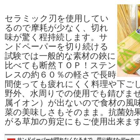
セラミック刃を使用してい
るので摩耗が少なく、切れ
味が驚く程持続します。サ
ンドペーパーを切り続ける
試験では一般的な素材の鋏に
比べても断然ＴＯＰ！ステン
レスの約６０％の軽さで長時
間使っても疲れにくく料理や下ご
野外、水周りでの使用でも錆びま
属イオン）が出ないので食材の風
菜の美味しさもそのまま。抗菌効
がる草加の剪定にもご使用出来ま
サンドペーパーが切れなくなるまで、切り続けたデータ